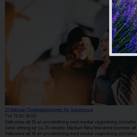
Det
21 februari Övningspersoner för Supernova
Tid: 13.30-16.00
Välkomna att få en privatsittning med medial vägledning och/eller 
Varje sittning tar ca 25 minuter. Medium Nina Marianne kommer att 
Välkomna att få en privatsittning med medial vägledning och/eller 