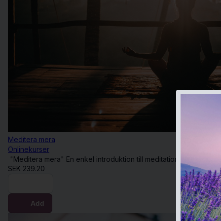
Meditera mera
Onlinekurser
"Meditera mera" En enkel introduktion till meditation och flera vä
SEK
239.20
Buy now
Add