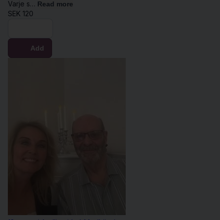
Varje s…
Read more
SEK
120
Buy now
Add