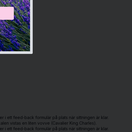
uta
lst.
i ett feed-back formulär på plats när sittningen är klar.
alen vistas en liten vovve (Cavalier King Charles).
i ett feed-back formulär på plats när sittningen är klar.