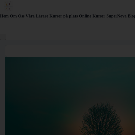
Hem
Om Oss
Våra Lärare
Kurser på plats
Online Kurser
SuperNova
Blo