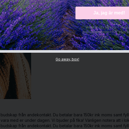
ta är formulärets huvudtext
Vi hatar också spam. Avsl
prenumerationen när som he
Go away, box!
budskap från andekontakt. Du betalar bara 150kr ink moms samt fyller 
vara med er under dagen. Vi bjuder på fika! Vänligen notera att i lok
budskap från andekontakt. Du betalar bara 150kr ink moms samt fyller 