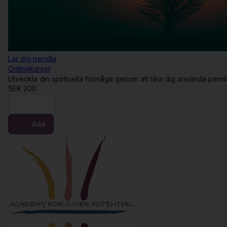
Lär dig pendla
Onlinekurser
Utveckla din spirituella förmåga genom att lära dig använda pendel
SEK
200
Buy now
Add