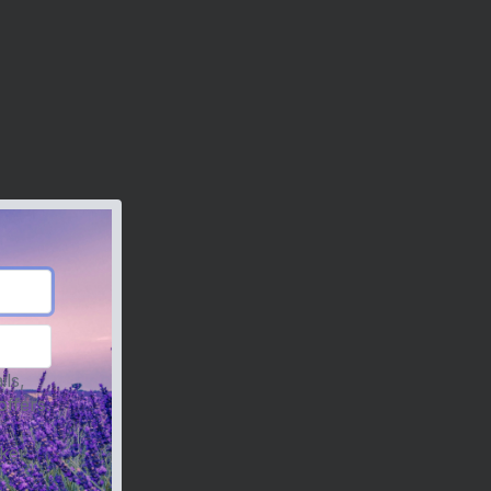
ils,
offers.
cker