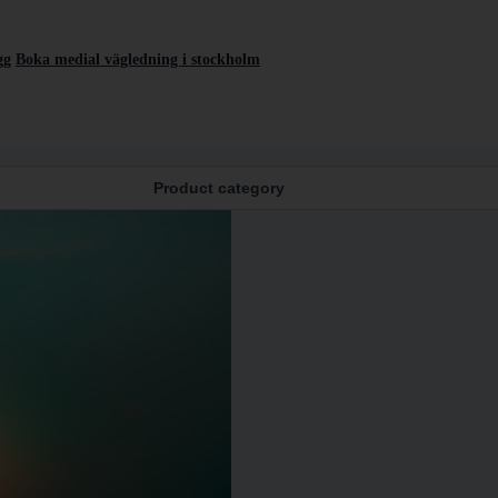
gg
Boka medial vägledning i stockholm
Product category