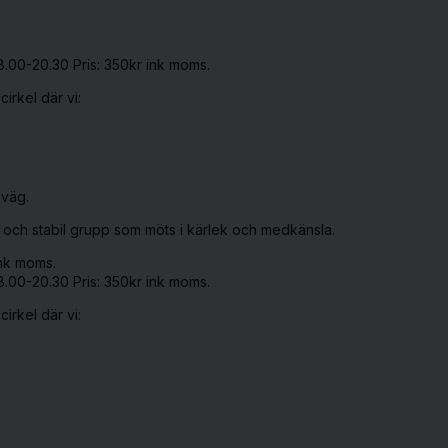
8.00-20.30 Pris: 350kr ink moms.
irkel där vi:
 väg.
gg och stabil grupp som möts i kärlek och medkänsla.
ink moms.
8.00-20.30 Pris: 350kr ink moms.
irkel där vi: