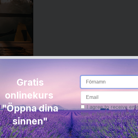
Gratis
onlinekurs
gledda meditationer att ladda ner.
"Öppna dina
I agree to receive ema
tips, e-books and other 
sinnen"
Ja tack, jag vill ta emot
gratiskursen, tips, e-bö
och erbjudanden.