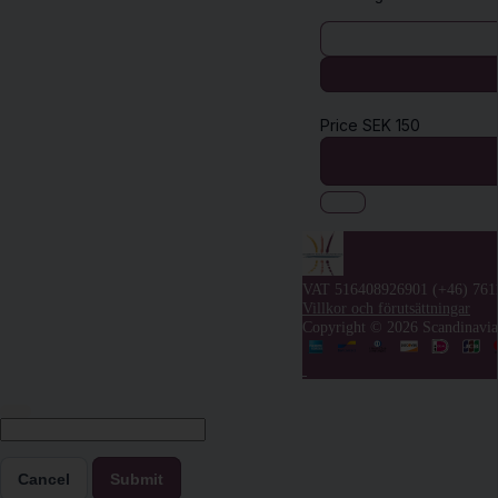
Price
SEK
150
VAT 516408926901
(+46) 761
Villkor och förutsättningar
Copyright © 2026 Scandinavian
Cancel
Submit