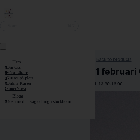
⌘K
Search
Back to products
Hem
Om Oss
o
21 februar
Våra Lärare
v
Kurser på plats
k
Online Kurser
Tid: 13.30-16.00
o
SuperNova
s
Blogg
Boka medial vägledning i stockholm
b