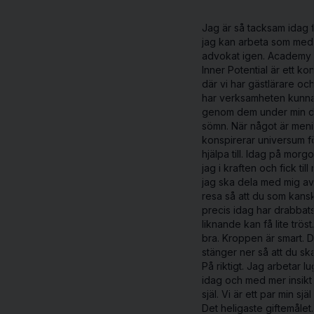
Jag är så tacksam idag f
jag kan arbeta som med
advokat igen. Academy 
Inner Potential är ett ko
där vi har gästlärare oc
har verksamheten kunna
genom dem under min d
sömn. När något är men
konspirerar universum fö
hjälpa till. Idag på morg
jag i kraften och fick till 
jag ska dela med mig av
resa så att du som kans
precis idag har drabbat
liknande kan få lite tröst.
bra. Kroppen är smart. 
stänger ner så att du ska 
På riktigt. Jag arbetar l
idag och med mer insikt 
själ. Vi är ett par min sjä
Det heligaste giftemålet.