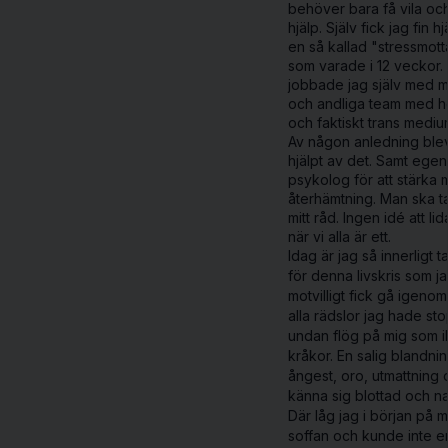
behöver bara få vila och
hjälp. Själv fick jag fin h
en så kallad "stressmot
som varade i 12 veckor.
jobbade jag själv med m
och andliga team med h
och faktiskt trans medi
Av någon anledning ble
hjälpt av det. Samt egen
psykolog för att stärka m
återhämtning. Man ska ta
mitt råd. Ingen idé att l
när vi alla är ett.
Idag är jag så innerligt 
för denna livskris som j
motvilligt fick gå igenom
alla rädslor jag hade st
undan flög på mig som i
kråkor. En salig blandni
ångest, oro, utmattning 
känna sig blottad och n
Där låg jag i början på m
soffan och kunde inte en