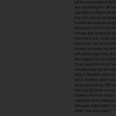
på favoritavsnitt på Netfl
äta var jobbig för då b
jag tänka ut något att st
mig och hjärnan strejkad
Kunde absolut inte ringa
kompisar och få tröst fö
orkade inte lyssna än m
formulera ord. Jodå, på
planet var det ska ni ve
förstod att detta var min
och personliga väg att l
liten puppa för att seda
flyga iväg som en ny fjär
visualiserade fjärilen da
dag in. Normalt vet ju ni 
sitter i kraften varje mo
att bygga energi. Det gi
utan jag låg bara och t
healing i form av färger
viskande skön stämma 
utlovade bättre tider och
detta "var meningen".