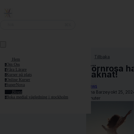
⌘K
Sök
Tillbaka
Hem
Om Oss
o
Törnrosa h
Våra Lärare
v
vaknat!
Kurser på plats
k
Online Kurser
o
SuperNova
News
s
Nina Barzey
·
okt 25, 202
Blogg
Boka medial vägledning i stockholm
minuter
b