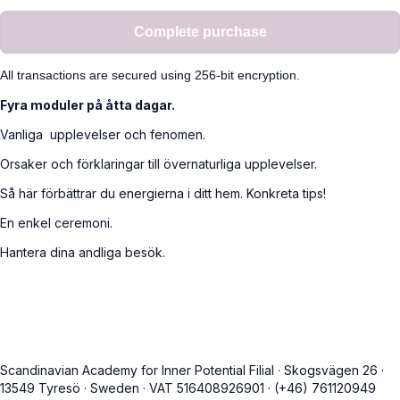
Complete purchase
All transactions are secured using 256-bit encryption.
Fyra moduler på åtta dagar.
Vanliga upplevelser och fenomen.
Orsaker och förklaringar till övernaturliga upplevelser.
Så här förbättrar du energierna i ditt hem. Konkreta tips!
En enkel ceremoni.
Hantera dina andliga besök.
Scandinavian Academy for Inner Potential Filial
·
Skogsvägen 26
·
13549 Tyresö
·
Sweden
·
VAT 516408926901
·
(+46) 761120949