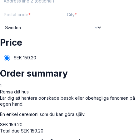
Address line 2 (optional)
Postal code
City
Price
SEK
159.20
Order summary
1
Rensa ditt hus
Lär dig att hantera oönskade besök eller obehagliga fenomen på
egen hand.
En enkel ceremoni som du kan göra själv.
SEK
159.20
Total due
SEK
159.20