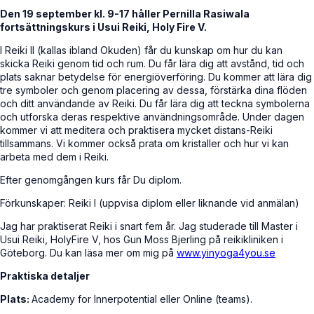
Den 19 september kl. 9-17 håller Pernilla Rasiwala
fortsättningskurs i Usui Reiki, Holy Fire V.
I Reiki II (kallas ibland Okuden) får du kunskap om hur du kan
skicka Reiki genom tid och rum. Du får lära dig att avstånd, tid och
plats saknar betydelse för energiöverföring. Du kommer att lära dig
tre symboler och genom placering av dessa, förstärka dina flöden
och ditt användande av Reiki. Du får lära dig att teckna symbolerna
och utforska deras respektive användningsområde. Under dagen
kommer vi att meditera och praktisera mycket distans-Reiki
tillsammans. Vi kommer också prata om kristaller och hur vi kan
arbeta med dem i Reiki.
Efter genomgången kurs får Du diplom.
Förkunskaper: Reiki I (uppvisa diplom eller liknande vid anmälan)
Jag har praktiserat Reiki i snart fem år. Jag studerade till Master i
Usui Reiki, HolyFire V, hos Gun Moss Bjerling på reikikliniken i
Göteborg. Du kan läsa mer om mig på
www.yinyoga4you.se
Praktiska detaljer
Plats:
Academy for Innerpotential eller Online (teams).