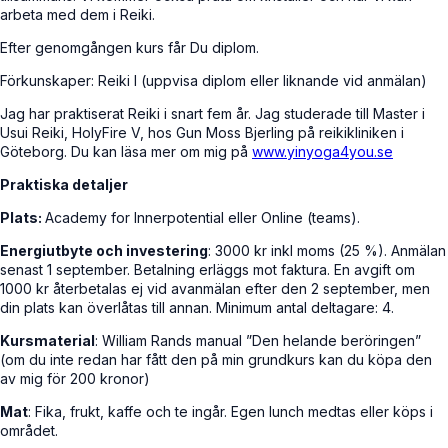
arbeta med dem i Reiki.
Efter genomgången kurs får Du diplom.
Förkunskaper: Reiki I (uppvisa diplom eller liknande vid anmälan)
Jag har praktiserat Reiki i snart fem år. Jag studerade till Master i
Usui Reiki, HolyFire V, hos Gun Moss Bjerling på reikikliniken i
Göteborg. Du kan läsa mer om mig på
www.yinyoga4you.se
Praktiska detaljer
Plats:
Academy for Innerpotential eller Online (teams).
Energiutbyte och investering
: 3000 kr inkl moms (25 %). Anmälan
senast 1 september. Betalning erläggs mot faktura. En avgift om
1000 kr återbetalas ej vid avanmälan efter den 2 september, men
din plats kan överlåtas till annan. Minimum antal deltagare: 4.
Kursmaterial
: William Rands manual ”Den helande beröringen”
(om du inte redan har fått den på min grundkurs kan du köpa den
av mig för 200 kronor)
Mat
: Fika, frukt, kaffe och te ingår. Egen lunch medtas eller köps i
området.