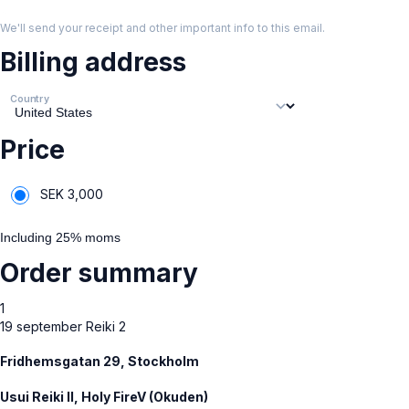
We'll send your receipt and other important info to this email.
Billing address
Country
Price
SEK
3,000
Including 25% moms
Order summary
1
19 september Reiki 2
Fridhemsgatan 29, Stockholm
Usui Reiki II, Holy FireV (Okuden)